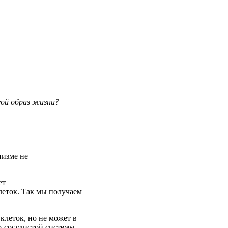
гой
образ
жизни
?
низме
не
ет
леток
. Так
мы
получаем
клеток
,
но
не
может
в
о-сосудистой
системы
,