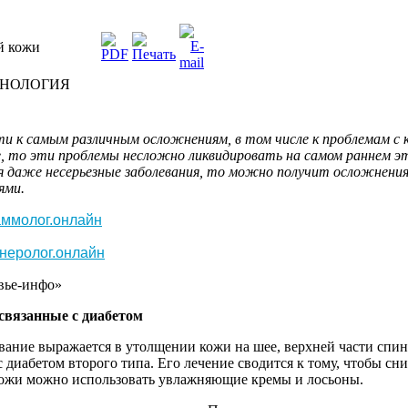
й кожи
НОЛОГИЯ
 к самым различным осложнениям, в том числе к проблемам с 
е, то эти проблемы несложно ликвидировать на самом раннем эт
я даже несерьезные заболевания, то можно получит осложнения
ями.
ммолог.онлайн
неролог.онлайн
овье-инфо»
связанные с диабетом
вание выражается в утолщении кожи на шее, верхней части спин
 с диабетом второго типа. Его лечение сводится к тому, чтобы сн
кожи можно использовать увлажняющие кремы и лосьоны.