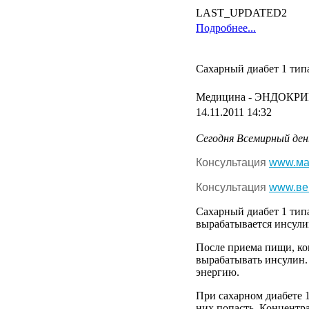
LAST_UPDATED2
Подробнее...
Сахарный диабет 1 типа
Медицина -
ЭНДОКРИ
14.11.2011 14:32
Сегодня
Всемирный
ден
Консультация
www.ма
Консультация
www.ве
Сахарный
диабет
1
тип
вырабатывается
инсули
После
приема
пищи
,
ко
вырабатывать
инсулин
энергию
.
При
сахарном
диабете
них
попасть
.
Концентр