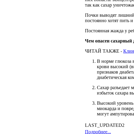
так как
сахар
уничтожа
Почки
выводят
лишни
постоянно
хотят
пить
Постоянная жажда у ре
Чем опасен сахарный 
ЧИТАЙ ТАКЖЕ -
Клин
В норме глюкоза в
крови высокий (вы
признаков диабета
диабетическая ко
Сахар разъедает 
избыток сахара в
Высокий уровень 
миокарда и повре
могут ампутирова
LAST_UPDATED2
Подробнее...