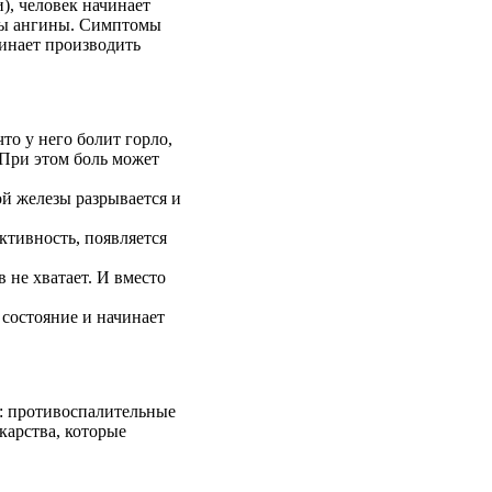
и
),
человек
начинает
ы
ангины
.
Симптомы
инает
производить
 что у
него
болит
горло
,
 При
этом
боль
может
ой
железы
разрывается
и
ктивность
,
появляется
в
не
хватает
. И
вместо
состояние
и
начинает
:
противоспалительные
карства
,
которые