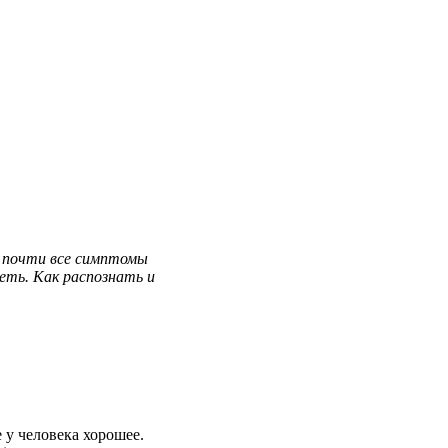
почти
все
симптомы
деть
. Как
распознать
и
е
у
человека
хорошее
.