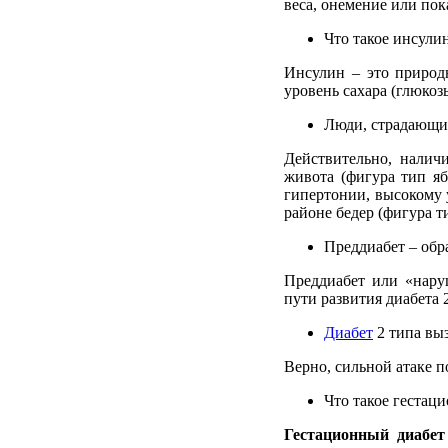
веса
,
онемение
или
пок
Что
такое
инсули
Инсулин – это природ
уровень
сахара
(
глюкоз
Люди, страдающи
Действительно, налич
живота (фигура тип яб
гипертонии, высокому 
районе бедер (фигура 
Преддиабет – обр
Преддиабет или «наруш
пути развития диабета 
Диабет
2 типа выз
Верно, сильной атаке п
Что такое гестац
Гестационный диабет