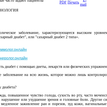
рые часто задают пациенты
НОЛОГИЯ
олическое
заболевание
,
характеризующееся
высоким
уровне
ахарный
диабет
", или "
сахарный
диабет
2
типа
».
ммолог.онлайн
неролог.онлайн
ть
диабет
с
помощью
диеты
,
лекарств
или
физических
упражне
е
заболевание
на
всю
жизнь
,
которое
можно
лишь
контролиро
у
диабета
?
жда
,
повышенное
чувство
голода
,
сухость
во
рту,
часто
мочеис
,
нарушение
или
ухудшение
зрения
и
головные
боли
.
Другие
с
медленное
заживление
ран и
порезов
, зуд
кожи
,
вагинальные