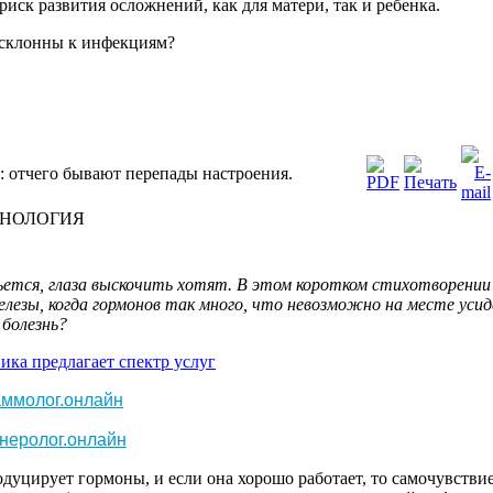
риск развития осложнений, как для матери, так и ребенка.
 склонны к инфекциям?
 отчего бывают перепады настроения.
НОЛОГИЯ
ьется
,
глаза
выскочить
хотят
. В
этом
коротком
стихотворении
елезы
,
когда
гормонов
так
много
, что
невозможно
на
месте
уси
болезнь
?
ика предлагает спектр услуг
ммолог.онлайн
неролог.онлайн
одуцирует
гормоны
, и
если
она
хорошо
работает
,
то
самочувстви