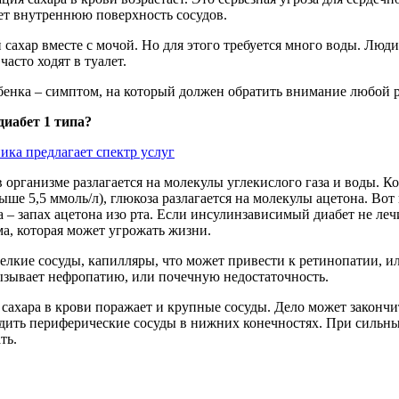
ет
внутреннюю
поверхность
сосудов
.
й
сахар
вместе
с
мочой
.
Но
для
этого
требуется
много
воды
.
Люди
и
часто
ходят
в
туалет
.
бенка – симптом, на который должен обратить внимание любой р
диабет 1 типа?
ика предлагает спектр услуг
 организме разлагается на молекулы углекислого газа и воды. Ко
ше 5,5 ммоль/л), глюкоза разлагается на молекулы ацетона. Вот
 – запах ацетона изо рта. Если инсулинзависимый диабет не леч
ма, которая может угрожать жизни.
мелкие сосуды, капилляры, что может привести к ретинопатии, ил
ызывает нефропатию, или почечную недостаточность.
сахара в крови поражает и крупные сосуды. Дело может законч
дить периферические сосуды в нижних конечностях. При сильн
ть.