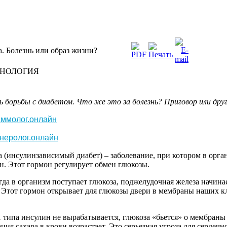
. Болезнь или образ жизни?
НОЛОГИЯ
ь
борьбы
с
диабетом
. Что
же
это
за
болезнь
?
Приговор
или
дру
ммолог.онлайн
неролог.онлайн
а
(
инсулинзависимый
диабет
) –
заболевание
, при
котором
в
орга
н
.
Этот
гормон
регулирует
обмен
глюкозы
.
гда
в
организм
поступает
глюкоза
,
поджелудочная
железа
начина
.
Этот
гормон
открывает
для
глюкозы
двери
в
мембраны
наших
к
1
типа
инсулин
не
вырабатывается
,
глюкоза
«
бьется
» о
мембраны
ация
сахара
в
крови
возрастает
. Это
серьезная
угроза
для
сердечн