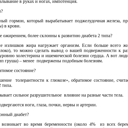
алывание
в
руках
и
ногах
,
импотенция
.
н
?
ный гормон, который вырабатывает поджелудочная железа, пр
ы
) в
крови
.
е ожирением, более склонны к развитию
диабета
2
типа
?
ие излишков жира нагружает организм. Если больше всего жи
локо), то можно сделать вывод о вашей подверженности к ра
уровню холестерина и ишемической болезни сердца. А вот люд
тип груша) – менее подвержены подобным болезням.
атимое состояние?
ение толерантности к глюкозе», обратимое состояние, счита
2 типа.
ывает сильное разрушительное влияние на разные части тела.
одвергаются ноги, глаза, почки, нервы и артерии.
ионный диабет?
возникает во время беременности (около 4% из всех бе