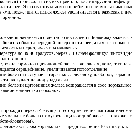
паляется
(
происходит
это, как
правило
,
после
вирусной
инфекци
ласти
шеи. Эти
симптомы
можно
ошибочно
принять
за
симптом
я
чуть
позже
:
щитовидная
железа
увеличивается
в
размерах
и
нач
гормонов
.
болевания
начинается
с
местного
воспаления
.
Больному
кажется
,
е
болит
в
области
передней
поверхности
шеи, а сам зев
спокоен
.
и
челюсть
и
периодически
усиливаться
.
пература
до
39-40
градусов
.
Через
7-10
дней
фолликул
щитовидн
упает
в
ткани
.
уровне
гормонов
щитовидной
железы
человек
чувствует
гипера
ащается
сердцебиение
,
увеличивается
потоотделение
.
дии
болезни
наступает
вторая
,
когда
человеку
,
наоборот
,
гормоно
ости
наступает
период
упадка
сил.
дии
болезни
щитовидная
железа
возвращается
в
свое
нормальное
альное
количество
гормонов
.
т
проходит
через
3-4
месяца
,
поэтому
лечение
симптоматическое
ые
уменьшат
боль
и
снимут
отек
щитовидной
железы
, а так
же
ле
бета-блокаторы
).
х
назначают
глюкокортикоиды
–
преднизолон
по
30
мг
в
сутки
.