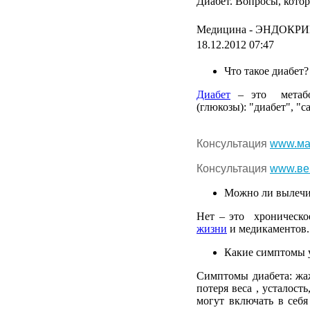
Диабет. Вопросы, кото
Медицина -
ЭНДОКРИ
18.12.2012 07:47
Что
такое
диабет
?
Диабет
– это
метаб
(
глюкозы
): "
диабет
", "
с
Консультация
www.ма
Консультация
www.ве
Можно
ли
вылечи
Нет – это
хроническо
жизни
и
медикаментов
.
Какие
симптомы
Симптомы
диабета
:
жа
потеря
веса
,
усталость
могут
включать
в
себя