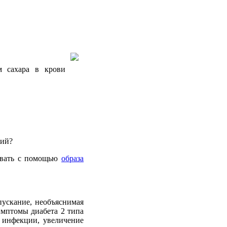
м
сахара
в
крови
ний
?
вать
с
помощью
образа
пускание
,
необъяснимая
имптомы
диабета
2
типа
инфекции
,
увеличение