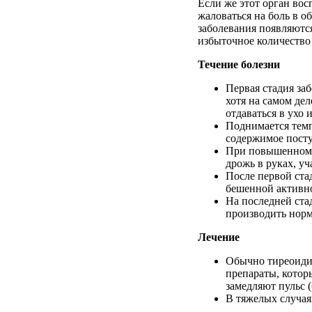
Если
же
этот
орган
вос
жаловаться
на
боль
в
об
заболевания
появляютс
избыточное
количество
Течение
болезни
Первая
стадия
за
хотя
на
самом
дел
отдаваться
в ухо 
Поднимается
тем
содержимое
пост
При
повышенном
дрожь
в
руках
,
уч
После
первой
ста
бешенной
активн
На
последней
ста
производить
норм
Лечение
Обычно
тиреоиди
препараты
,
котор
замедляют
пульс
(
В
тяжелых
случая