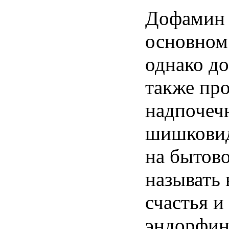
Дофамин 
основном
однако д
также про
надпочечн
шишковид
на бытово
называть 
счастья и
эндорфины