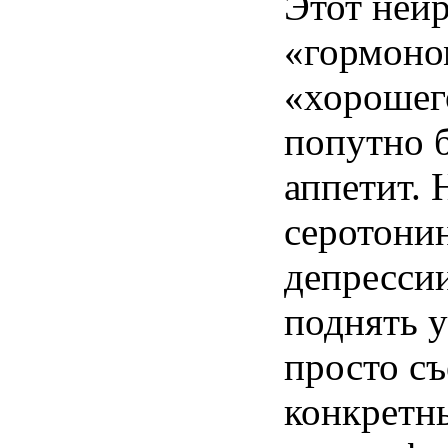
Этот нейр
«гормоно
«хорошег
попутно 
аппетит. 
серотонин
депрессии
поднять 
просто съ
конкретн