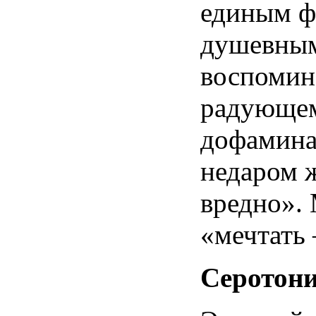
единым ф
душевным
воспомин
радующем
дофамина
недаром ж
вредно».
«мечтать 
Серотон