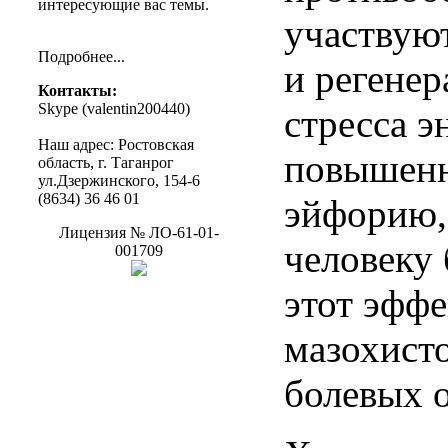
интересующие
вас
темы
.
участвую
Подробнее
...
и регене
Контакты
:
Skype (
valentin200440
)
стресса 
Наш
адрес
:
Ростовская
повышенн
область
, г.
Таганрог
ул.Дзержинского
, 154-6
(8634) 36 46 01
эйфорию,
Лицензия
№
ЛО-61-01-
человеку
001709
этот эффе
мазохист
болевых 