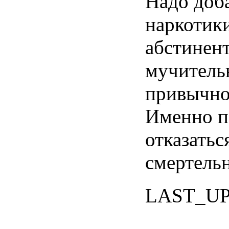
Надо доба
наркотик
абстинен
мучительн
привычно
Именно п
отказатьс
смертель
LAST_U