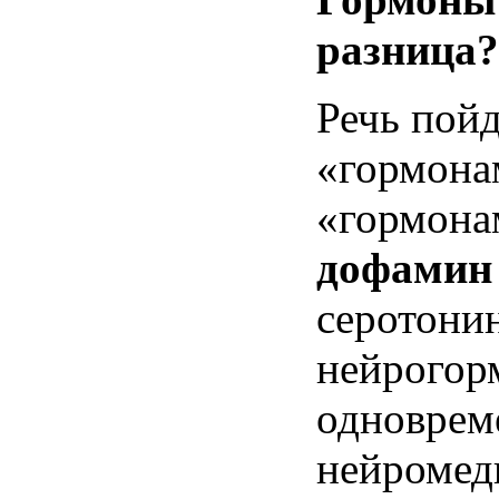
разница?
Речь пойд
«гормона
«гормона
дофамин
серотони
нейрогорм
одноврем
нейромед