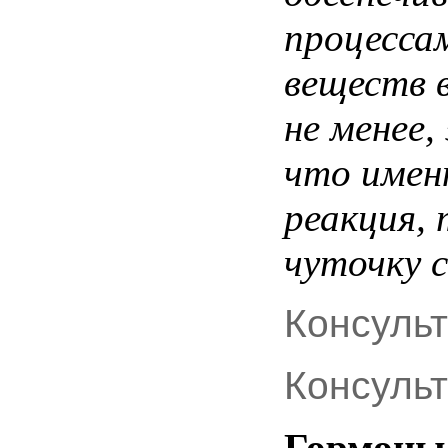
процесса
веществ в
не менее,
что имен
реакция,
чуточку с
Консуль
Консуль
Гормоны 