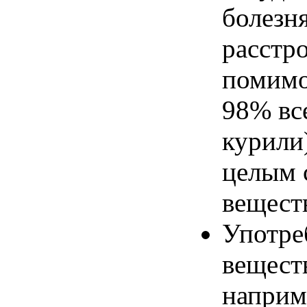
болезн
расстро
помимо
98% вс
курили
целым 
вещест
Употре
вещест
наприм