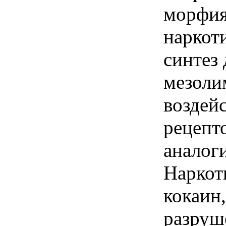
морфия
наркот
синтез
мезоли
воздейс
рецепт
аналог
Наркоти
кокаин
разруш