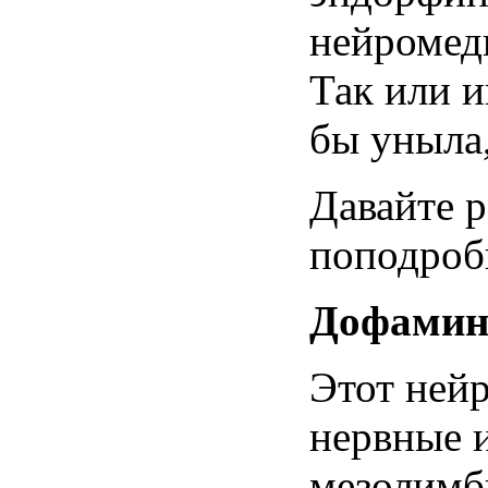
нейромед
Так или и
бы уныла,
Давайте 
поподроб
Дофами
Этот ней
нервные и
мезолимб