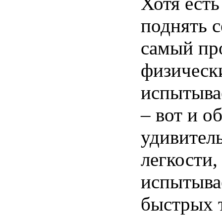
Хотя есть
поднять с
самый про
физическ
испытыва
– вот и 
удивител
легкости,
испытывае
быстрых т