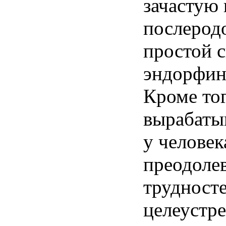
зачастую
послерод
простой с
эндорфино
Кроме тог
вырабаты
у человек
преодолев
трудносте
целеустре