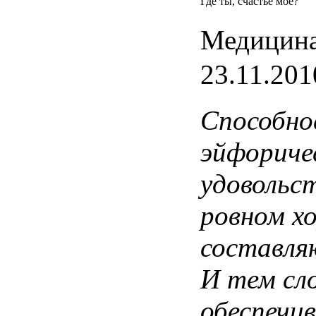
Где ты, счастье мое?
Медицина
23.11.201
Способно
эйфориче
удовольст
ровном х
составля
И тем сл
обеспечи