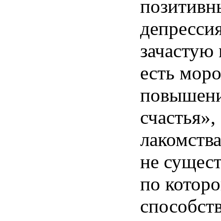
позитивн
депрессия
зачастую
есть мор
повышени
счастья»,
лакомства
не сущес
по которо
способст