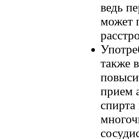
ведь п
может 
расстр
Употреб
также 
повыси
прием а
спирта 
многоч
сосуди