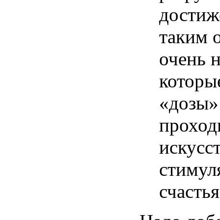
достиж
таким 
очень н
которые
«дозы»
проход
искусс
стимул
счастья