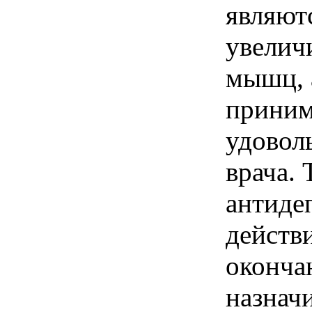
являют
увелич
мышц, а
приним
удоволь
врача. 
антиде
действ
оконча
назначи