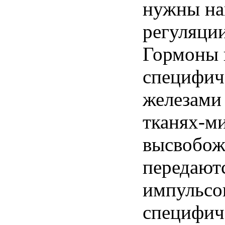
нужны на
регуляци
Гормоны 
специфич
железами 
тканях-м
высвобож
передают
импульсов
специфич