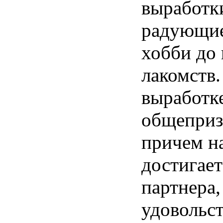
выработк
радующие 
хобби до
лакомств.
выработке
общепризн
причем н
достигает
партнера,
удовольс