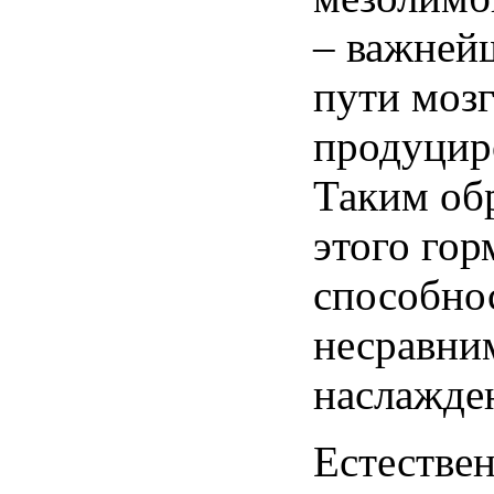
– важней
пути мозг
продуцир
Таким обр
этого гор
способнос
несравни
наслажде
Естестве