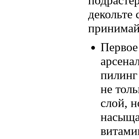
подрасте
декольте 
принимай
Первое
арсена
пилинг
не тол
слой, 
насыща
витами