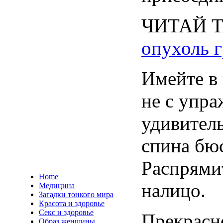
ЧИТАЙ
опухоль 
Имейте в 
не с упра
удивитель
спина бю
Распрямит
Home
налицо.
Медицина
Загадки тонкого мира
Красота и здоровье
Секс и здоровье
Прекрасно
Образ женщины