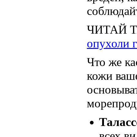
соблюдай
ЧИТАЙ
опухоли
Что
же
ка
кожи
ваш
основыва
морепрод
Таласс
всех
ви