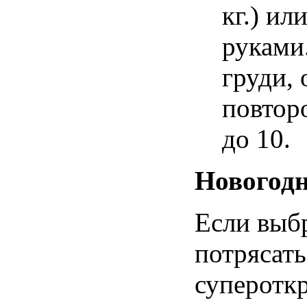
кг.) и
руками
груди, 
повтор
до 10.
Новогодн
Если
выб
потрясать
суперотк