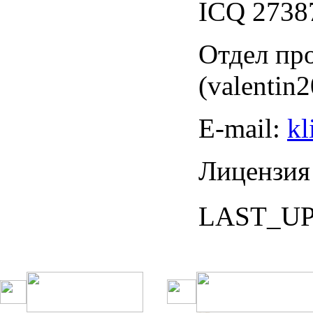
ICQ 273
Отдел пр
(valentin
Е-mail:
kl
Лицензия
LAST_U