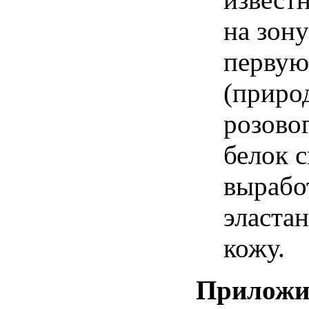
на
зон
первую
(приро
розово
белок 
вырабо
эласта
кожу
.
Приложи