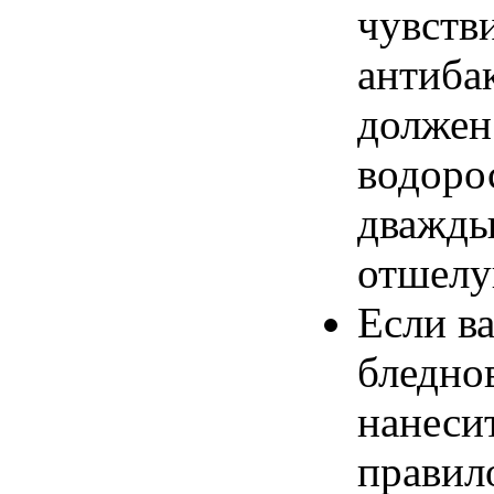
чувств
антиба
должен
водоро
дважды
отшелу
Если ва
бледно
нанесит
правил