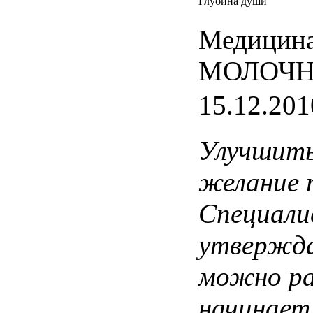
Глубина души
Медицина
МОЛОЧН
15.12.201
Улучшит
желание
Специал
утвержд
можно
р
начинает