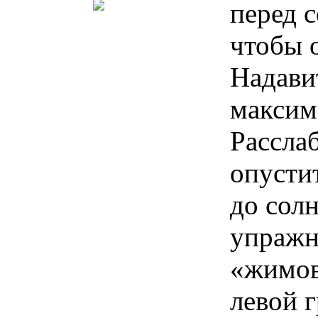
перед с
чтобы 
Надави
максим
Расслаб
опустит
до сол
упражн
«жимов
левой г