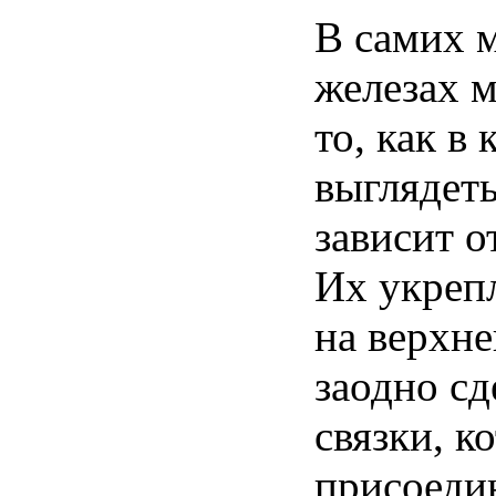
В
самих
железах
то
, как в
выглядет
зависит
о
Их
укреп
на
верхне
заодно
сд
связки
,
к
присоеди