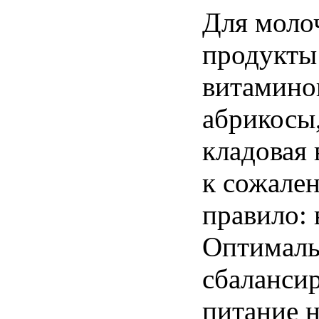
Для
моло
продукты
витамино
абрикосы
кладовая
к
сожале
правило
:
Оптималь
сбаланси
питание
н