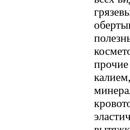
грязев
оберты
полезн
космет
прочие
калием
минера
кровот
эласти
вытяж