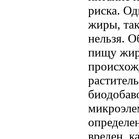
риска
.
Од
жиры
, та
нельзя
.
О
пищу
жи
происхож
растител
биодобав
микроэле
определе
вреден
, к