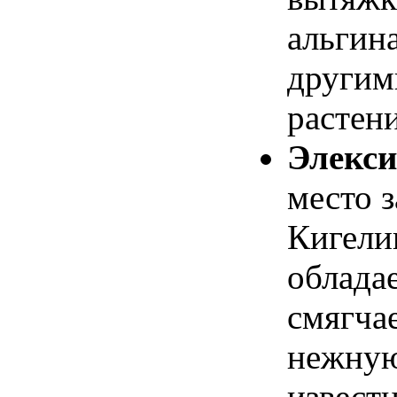
альгин
другим
растен
Элекс
место з
Кигели
облада
смягчае
нежну
извест