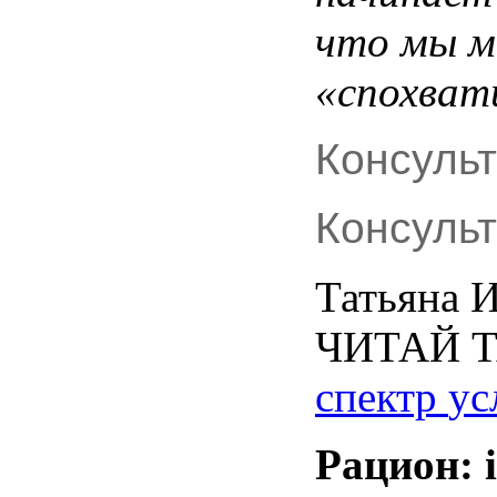
что
мы
м
«
спохват
Консуль
Консуль
Татьяна
И
ЧИТАЙ
спектр
ус
Рацион
: 