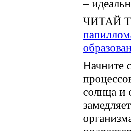
–
идеальн
ЧИТАЙ
папиллом
образова
Начните 
процессов
солнца и 
замедляет
организма