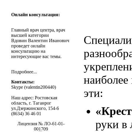
Онлайн
консультация
:
Главный
врач
центра
,
врач
высшей
категории
Специали
Вдовин
Валентин
Иванович
проведет
онлайн
разнообр
консультацию
на
интересующие
вас
темы
.
укреплен
Подробнее
...
наиболее
Контакты
:
Skype (
valentin200440
)
эти:
Наш
адрес
:
Ростовская
область
, г.
Таганрог
«Крест
ул.Дзержинского
, 154-6
(8634) 36 46 01
руки в
Лицензия
№
ЛО-61-01-
001709