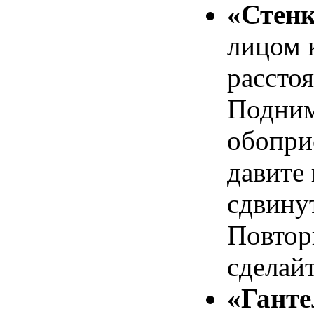
«Стен
лицом к
рассто
Подним
обопри
давите 
сдвинут
Повтор
сделайт
«Ганте