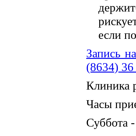
держитс
рискуе
если по
Запись н
(8634) 36
Клиника 
Часы прие
Суббота -