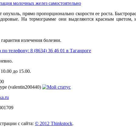
пация
молочных
желез
самостоятельно
т
опухоль
,
прямо
пропорционально
скорости
ее
роста
.
Быстрора
здоровые
.
На
термограмме
они
выделяются
красным
цветом
,
о
гарантия
излечения
болезни
.
ю
по
телефону
: 8 (8634) 36 46 01 в
Таганроге
невно
.
 10.00
до
15.00.
00
ype (
valentin200440
)
ka.ru
001709
страции
с
сайта
:
© 2012
Thinkstock
.