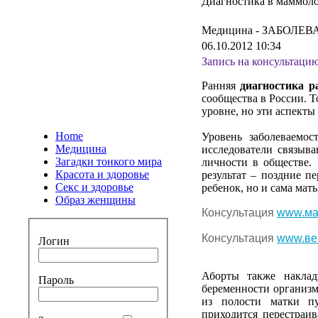
Диагностика в маммол
Медицина -
ЗАБОЛЕВ
06.10.2012 10:34
Запись
на
консультаци
Ранняя
диагностика
р
сообщества
в
России
.
Т
уровне
,
но
эти
аспекты
Home
Уровень
заболеваемос
Медицина
исследователи
связыва
Загадки тонкого мира
личности
в
обществе
.
Красота и здоровье
результат
–
поздние
пе
Секс и здоровье
ребенок
,
но
и
сама
мать
Образ женщины
Консультация
www.ма
Консультация
www.ве
Логин
Аборты
также
накла
Пароль
беременности
организ
из
полости
матки
п
приходится
перестраив