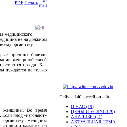
ем
медицинского
едицина
не
на
должном
всему
организму
.
орые
причины
болезни
вании
женщиной
своей
и
остаются
позади
. Как
ом
нуждается
не
только
Сейчас 140 гостей онлайн
О НАС (19)
з
женщины
.
Во
время
ЦЕНЫ И УСЛУГИ (9)
.
Если
плод
«
изгоняют
»
АНАЛИЗЫ (21)
,
организму
женщины
АКТУАЛЬНАЯ ТЕМА
егативно
отражается
на
(401)