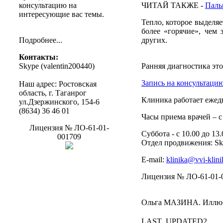
консультацию
на
ЧИТАЙ
ТАКЖЕ
-
Паль
интересующие
вас
темы
.
Тепло
,
которое
выделяе
более
«
горячие
», чем
Подробнее
...
других
.
Контакты
:
Skype (
valentin200440
)
Ранняя
диагностика
эт
Запись
на
консультаци
Наш
адрес
:
Ростовская
область
, г.
Таганрог
Клиника
работает
ежед
ул.Дзержинского
, 154-6
(8634) 36 46 01
Часы
приема
врачей
– с
Лицензия
№
ЛО-61-01-
Суббота
- с 10.00
до
13.
001709
Отдел
продвижения
:
Sk
Е-mail:
klinika@vvi-klini
Лицензия
№
ЛО-61-01-
Ольга
МАЗИНА
.
Иллю
LAST_UPDATED2