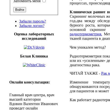
Запомнить меня
процессах
,
происходящ
Клинически
раннее
в
Скрининг
молочных
же
год-два
между
обслед
Забыли пароль?
бурного
роста
,
которы
Забыли логин?
основной
скрининг
Оценка лабораторных
радиотермометрия
.
Ме
исследований
тканей
пациента
в
диап
Чем
уникален
метод
?
Белая Клиника
Радиотермометрия
пок
или
их
«
усиленным
»
д
диагностика
рака
.
ЧИТАЙ
ТАКЖЕ
-
Рак
Онлайн
консультация
:
Изменение
температ
обнаруживаются
посре
для
пациентов
и
может
Главный
врач
центра
,
врач
высшей
категории
Как
работает
радиотер
Вдовин
Валентин
Иванович
проведет
онлайн