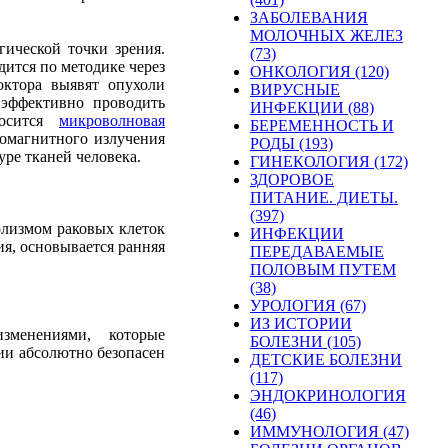
ЗАБОЛЕВАНИЯ
МОЛОЧНЫХ ЖЕЛЕЗ
гической
точки
зрения
.
(73)
дится
по
методике
через
ОНКОЛОГИЯ (120)
октора
выявят
опухоли
ВИРУСНЫЕ
эффективно
проводить
ИНФЕКЦИИ (88)
осится
микроволновая
БЕРЕМЕННОСТЬ И
ромагнитного
излучения
РОДЫ (193)
уре
тканей
человека
.
ГИНЕКОЛОГИЯ (172)
ЗДОРОВОЕ
ПИТАНИЕ. ДИЕТЫ.
(397)
олизмом
раковых
клеток
ИНФЕКЦИИ
ия
,
основывается
ранняя
ПЕРЕДАВАЕМЫЕ
ПОЛОВЫМ ПУТЕМ
(38)
УРОЛОГИЯ (67)
ИЗ ИСТОРИИ
изменениями
,
которые
БОЛЕЗНИ (105)
ии
абсолютно
безопасен
ДЕТСКИЕ БОЛЕЗНИ
(117)
ЭНДОКРИНОЛОГИЯ
(46)
ИММУНОЛОГИЯ (47)