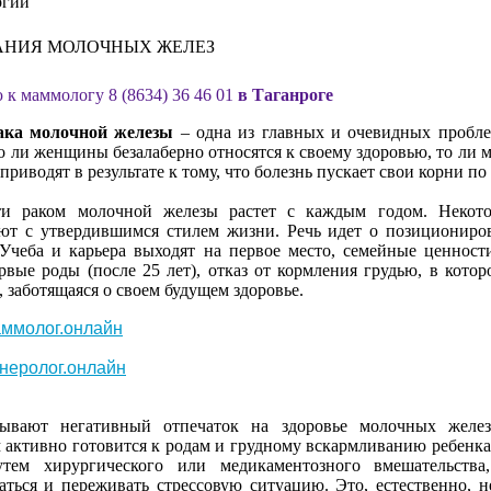
огии
АНИЯ МОЛОЧНЫХ ЖЕЛЕЗ
ю
к
маммологу
8 (8634) 36 46 01
в
Таганроге
ака
молочной
железы
–
одна
из
главных
и
очевидных
пробл
о
ли
женщины
безалаберно
относятся
к
своему
здоровью
,
то
ли
м
приводят
в
результате
к
тому
, что
болезнь
пускает
свои
корни
по
ти
раком
молочной
железы
растет
с
каждым
годом
.
Некот
ют
с
утвердившимся
стилем
жизни
.
Речь
идет
о
позициониро
Учеба
и
карьера
выходят
на
первое
место
,
семейные
ценност
рвые
роды
(
после
25 лет),
отказ
от
кормления
грудью
, в
котор
,
заботящаяся
о
своем
будущем
здоровье
.
ммолог.онлайн
неролог.онлайн
дывают
негативный
отпечаток
на
здоровье
молочных
желе
м
активно
готовится
к
родам
и
грудному
вскармливанию
ребенка
утем
хирургического
или
медикаментозного
вмешательства
аться
и
переживать
стрессовую
ситуацию
. Это,
естественно
,
н