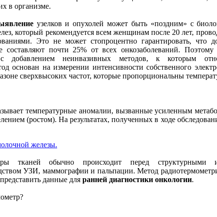
их
в
организме
.
ыявление
узелков
и
опухолей
может
быть
«
поздним
» с
биоло
лез
,
который
рекомендуется
всем
женщинам
после
20 лет,
прово
ованиями
. Это
не
может
стопроцентно
гарантировать
, что
д
е
составляют
почти
25%
от
всех
онкозаболеваний
.
Поэтому
с
добавлением
неинвазивных
методов
, к
которым
отн
тод
основан
на
измерении
интенсивности
собственного
элект
азоне
сверхвысоких
частот
,
которые
пропорциональны
температ
азывает
температурные
аномалии
,
вызванные
усиленным
метаб
елением
(
ростом
).
На
результатах
,
полученных
в
ходе
обследован
молочной
железы
.
уры
тканей
обычно
происходит
перед
структурными
дством
УЗИ,
маммографии
и
пальпации
.
Метод
радиотермометр
представить
данные
для
ранней
диагностики
онкологии
.
мометр
?