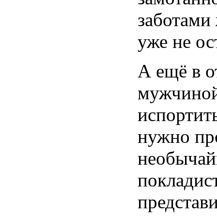
заботами 
уже не ос
А ещё в 
мужчиной
испортить
нужно пр
необычай
покладист
представ