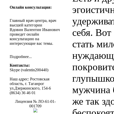
эгоистич
Онлайн
консультация
:
удержива
Главный
врач
центра
,
врач
высшей
категории
себя. Вот
Вдовин
Валентин
Иванович
проведет
онлайн
консультацию
на
стать мил
интересующие
вас
темы
.
нуждающе
Подробнее
...
покровит
Контакты
:
Skype (
valentin200440
)
глупышко
Наш
адрес
:
Ростовская
область
, г.
Таганрог
мужчина б
ул.Дзержинского
, 154-6
(8634) 36 46 01
же так зд
Лицензия
№
ЛО-61-01-
001709
беспокоят