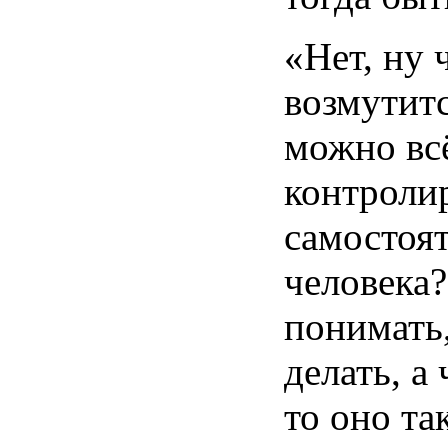
«Нет,
ну
возмутит
можно
вс
контроли
самостоя
человека
понимать
делать
, а
то
оно та