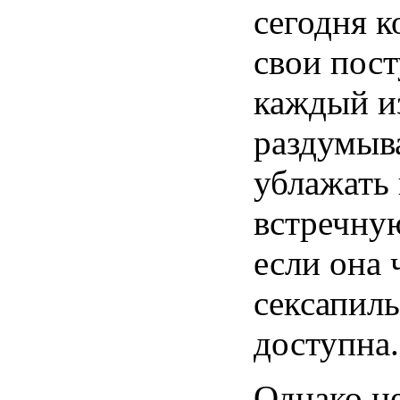
сегодня
к
свои пос
каждый
и
раздумыва
ублажать
встречну
если
она 
сексапиль
доступна.
Однако
н