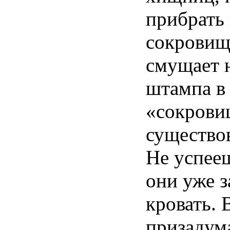
прибрать
сокровищ
смущает
штампа
«
сокрови
существо
Не
успее
они уже
з
кровать
. 
призадум