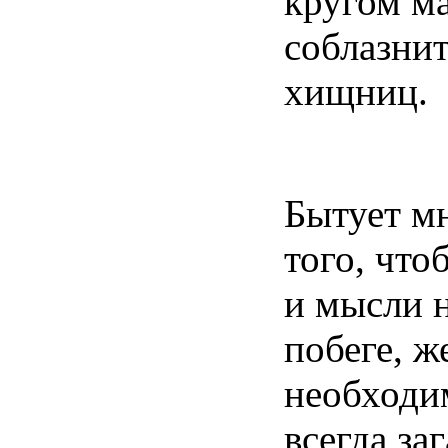
кругом м
соблазни
хищниц
.
Бытует мн
того, что
и мысли н
побеге, 
необходи
всегда за