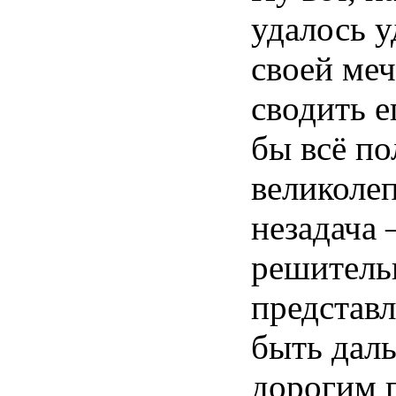
удалось
у
своей
ме
сводить
е
бы
всё
по
великоле
незадача
решитель
представ
быть
дал
дорогим