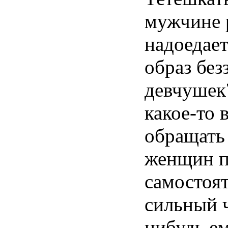
мужчине 
надоедает
образ бе
девчушек?
какое-то 
обращать
женщин п
самостоя
сильный ч
нибудь ем