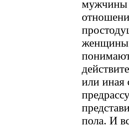
мужчины
отношен
простод
женщины
понимаю
действит
или
иная
предрасс
представ
пола
. И
в