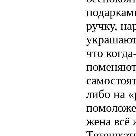
подарками
ручку, на
украшают!
что когда
поменяют
самостоя
либо на 
помоложе
жена всё 
Тетешкат