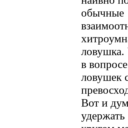
обычные
взаимоот
хитроумн
ловушка. 
в вопрос
ловушек 
превосход
Вот и дум
удержать