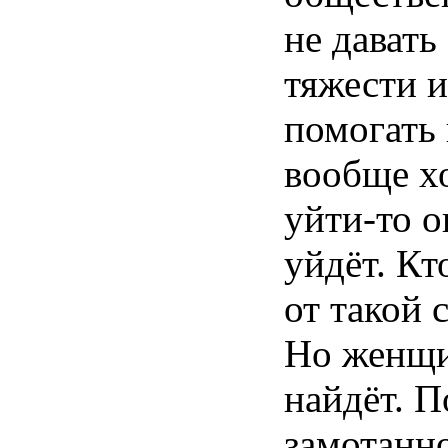
не давать
тяжести и
помогать 
вообще х
уйти-то о
уйдёт. Кт
от такой 
Но женщи
найдёт. П
замотанн