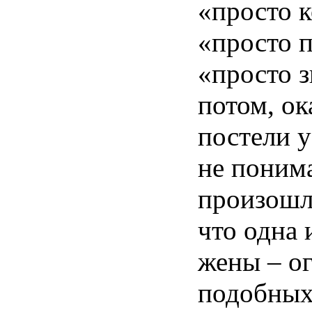
«
просто
к
«
просто
«
просто
потом
,
ок
постели
не
поним
произош
что
одна
жены
–
о
подобны