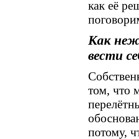
как
её
ре
поговори
Как неж
вести с
Собственн
том, что
перелётн
обоснова
потому, ч