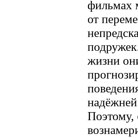
фильмах 
от перем
непредск
подружек.
жизни он
прогнози
поведени
надёжней
Поэтому,
вознамер