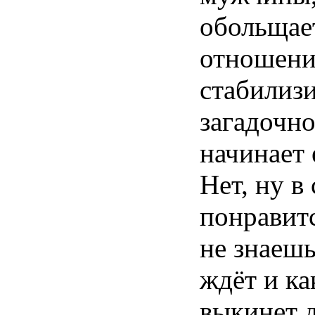
обольщает
отношени
стабилизи
загадочн
начинает 
Нет, ну в
понравитс
не знаешь
ждёт и ка
выкинет 