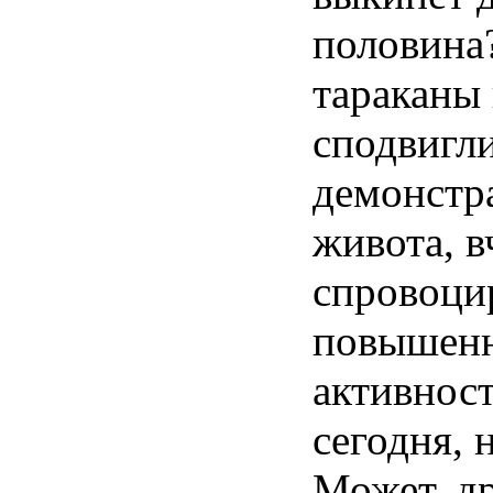
половина
тараканы 
сподвигли
демонстр
живота, в
спровоци
повышен
активност
сегодня, 
Может, д