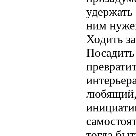
удержать
ним
нуже
Ходить
за
Посадить
преврати
интерьер
любящий
инициати
самостоя
тогда
быт