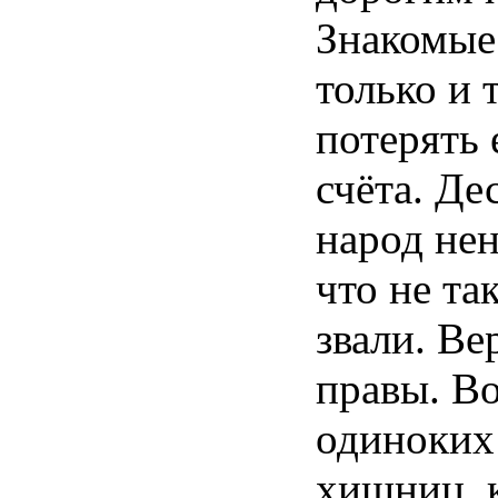
Знакомые
только
и
потерять
счёта
.
Дес
народ
не
что
не
так
звали
.
Ве
правы
.
Во
одиноких
хищниц
,