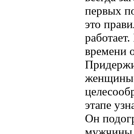
первых п
это прави
работает.
времени о
Придержи
женщины-
целесооб
этапе узн
Он подог
мужчины,