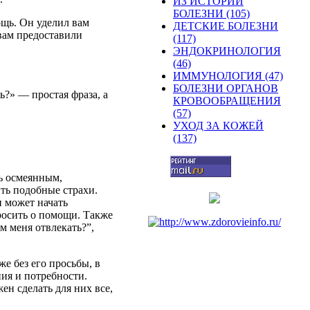
ИЗ ИСТОРИИ
БОЛЕЗНИ (105)
ощь
.
Он
уделил
вам
ДЕТСКИЕ БОЛЕЗНИ
вам
предоставили
(117)
ЭНДОКРИНОЛОГИЯ
(46)
ИММУНОЛОГИЯ (47)
БОЛЕЗНИ ОРГАНОВ
ь
?» —
простая
фраза
, а
КРОВООБРАЩЕНИЯ
(57)
УХОД ЗА КОЖЕЙ
(137)
ь
осмеянным
,
ть
подобные
страхи
.
н
может
начать
росить
о
помощи
.
Также
ем
меня
отвлекать
?”,
же
без его
просьбы
, в
ния
и
потребности
.
жен
сделать
для них все,