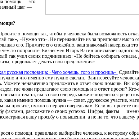
на
помощь
— это
важный
шаг —
омощи
?
Просите
о
помощи
так,
чтобы
у
человека
была
возможность
отка
лай
так», «
Нужно
это».
Не
переживайте
из-за
предполагаемого
о
слышав
его.
Примите
его
спокойно
, ваш
знакомый
наверняка
эт
о
чем-то
попросите
.
Бизнесмен
Игорь
Вагин
описывает
одного
а
рый
так
учил
своих
подчиненных
: «
Не
бойтесь
собирать
отказы
.
казы
,
продолжает
делать
свои
предложения
».
кая
русская
пословица
: «
Чего
хочешь
,
того
и
просишь
».
Сделайте
о
нужно
и что
именно
ему
нужно
сделать
.
Заинтересуйте
человека
ь
.
Можете
ненавязчиво
предложить
в
ответ
свою
помощь
.
Вы
об
раздел
, где
люди
предлагают
свою
помощь
и в
ответ
просят
?
Кто-
спанского
текста
,
вы
в
свою
очередь
можете
поделиться
рецепто
е
,
какая
именно
помощь
нужна
—
совет
,
дружеское
участие
,
мате
ем
вы
просите
,
нужно
в
первую
очередь
вам.
Если
вы
просите
по
бу
фактами
,
расскажите
о
своих
успехах
.
Цифры
,
факты
—
имен
ассматривая
вашу
просьбу
о
повышении
, а
не
на
то
, что
вашему
р
рося
о
помощи
,
правильно
выбирайте
человека
, к
которому
обра
ольше
людей
вы
попросите
, тем
больше
шансов
помощь
получить