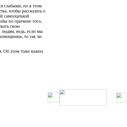
ся
слабыми
,
но
в
этом
тва
,
чтобы
рассказать
о
ой
самооценкой
кобы
по
причине
того
,
вать
свою
м
людям
,
ведь
,
если
мы
помощники
,
то
так
ли
м. Об
этом
тоже важно