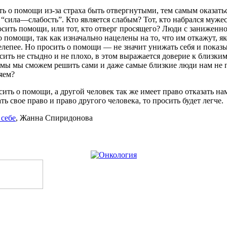
ть
о
помощи
из-за
страха
быть
отвергнутыми
, тем
самым
оказать
“сила
—
слабость”
. Кто
является
слабым
? Тот, кто
набрался
мужес
осить
помощи
, или тот, кто
отверг
просящего
?
Люди
с
заниженн
о
помощи
, так как
изначально
нацелены
на
то
, что
им
откажут
,
я
елепее
.
Но
просить
о
помощи
—
не
значит
унижать
себя
и
показы
сить
не
стыдно
и
не
плохо
, в
этом
выражается
доверие
к
близки
емы
мы
сможем
решить
сами
и
даже
самые
близкие
люди
нам
не
яем
?
сить
о
помощи
, а
другой
человек так
же
имеет право
отказать
на
ь свое право и право другого
человека
,
то
просить
будет
легче.
к
себе
,
Жанна
Спиридонова