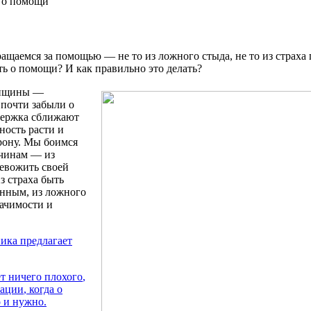
 о помощи
ращаемся
за
помощью
—
не
то
из
ложного
стыда
,
не
то
из
страха
ть
о
помощи
? И как
правильно
это
делать
?
нщины
—
почти
забыли
о
ержка
сближают
ность
расти
и
рону
.
Мы
боимся
чинам
—
из
евожить
своей
з
страха
быть
янным
,
из
ложного
ачимости
и
ика
предлагает
ет
ничего
плохого
,
уации
,
когда
о
о
и
нужно
.