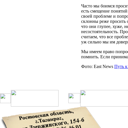
Часто
мы
боимся
проси
есть
смещение
понятий
своей
проблеме
и
попр
склонны
реже
просить
что они
глупее
,
хуже
,
н
несостоятельность
.
Про
считаем
, что все
пробл
уж
сильно
мы
им
довер
Мы
имеем право
попро
помнить.
Если
принимат
Фото
: East News
Путь