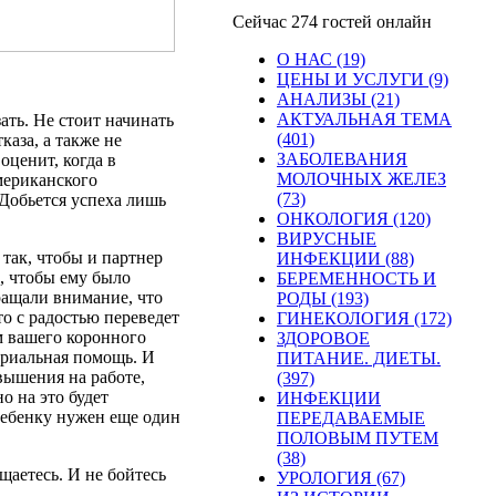
Сейчас 274 гостей онлайн
О НАС (19)
ЦЕНЫ И УСЛУГИ (9)
АНАЛИЗЫ (21)
АКТУАЛЬНАЯ ТЕМА
зать
.
Не
стоит
начинать
(401)
тказа
, а
также
не
ЗАБОЛЕВАНИЯ
о
оценит
,
когда
в
МОЛОЧНЫХ ЖЕЛЕЗ
мериканского
(73)
Добьется
успеха
лишь
ОНКОЛОГИЯ (120)
ВИРУСНЫЕ
так,
чтобы
и
партнер
ИНФЕКЦИИ (88)
,
чтобы
ему
было
БЕРЕМЕННОСТЬ И
ращали
внимание
, что
РОДЫ (193)
то
с
радостью
переведет
ГИНЕКОЛОГИЯ (172)
м
вашего
коронного
ЗДОРОВОЕ
риальная
помощь
. И
ПИТАНИЕ. ДИЕТЫ.
вышения
на
работе
,
(397)
но
на
это
будет
ИНФЕКЦИИ
ебенку
нужен
еще
один
ПЕРЕДАВАЕМЫЕ
ПОЛОВЫМ ПУТЕМ
(38)
щаетесь
. И
не
бойтесь
УРОЛОГИЯ (67)
.