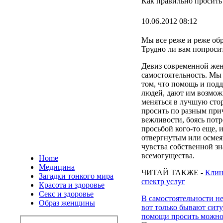
Как правильно просить
10.06.2012 08:12
Мы
все
реже
и
реже
об
Трудно
ли
вам
попроси
Девиз
современной
же
самостоятельность
.
Мы
том, что
помощь
и
подд
людей
,
дают
им
возмож
меняться
в
лучшую
сто
просить
по
разным
при
вежливости
,
боясь
потр
просьбой
кого-то
еще,
и
отвергнутым
или
осме
чувства
собственной
зн
всемогущества
.
Home
Медицина
ЧИТАЙ
ТАКЖЕ
-
Клин
Загадки тонкого мира
спектр
услуг
Красота и здоровье
Секс и здоровье
В
самостоятельности
н
Образ женщины
вот
только
бывают
сит
помощи
просить
можн