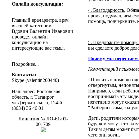
Онлайн
консультация
:
4.
Благодарность
.
Обяза
время
,
подумал
, чем
см
Главный
врач
центра
,
врач
помощь
,
подчеркните
, 
высшей
категории
Вдовин
Валентин
Иванович
проведет
онлайн
консультацию
на
5.
Предложите
помощь
.
интересующие
вас
темы
.
вы
сделаете
доброе
дел
Почему
мы
перестаем
Подробнее
...
Комментарий
психолог
Контакты
:
«
Просить
о
помощи
од
Skype (
valentin200440
)
отвергнутым
,
непонят
Например
,
если
ребено
Наш
адрес
:
Ростовская
воспринимать
эту
моде
область
, г.
Таганрог
негативно
могут
сказат
ул.Дзержинского
, 154-6
“Разберись
сама
,
ты
уж
(8634) 36 46 01
Дети
,
родители
которы
Лицензия
№
ЛО-61-01-
будущем
могут
столкну
001709
Таким
детям
может
быт
чего
они
хотят
.