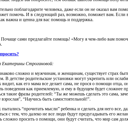
тельно
поблагодарите
человека
,
даже
если
он
не
оказал
вам
пом
ожет
помочь
. И в
следующий
раз,
возможно
,
поможет
вам.
Если
как
важна
и
ценна
для вас
помощь
и
поддержка
.
Почаще
сами
предлагайте
помощь
! «
Могу
я
чем-либо
вам
помоч
о
.
просить
?
а
Екатерины
Строгановой
:
инаково
сложно
и
мужчинам
, и
женщинам
,
существует
страх
быт
ым
. В
детстве
родительские
установки
могут
укрепить
или
ослаби
к
видит
, как его
мама
все
делает
сама
,
не
прося
о
помощи
отца
,
о
ль
поведения
как
приемлемую
, и ему в
будущем
будет
сложнее
п
ься
такие
фразы
родителей
:
“Ты
же
можешь
сделать
это
сама
,
зач
е
взрослая”
,
“Научись
быть
самостоятельной
!”.
х
пытались
“прочитать
мысли”
ребенка
и
сделать
для
него
все,
да
ться
с тем, что
далеко
не
все
люди
будут
предугадывать
его
жела
ь
сложно
просить
о
помощи
, они
будут
считать
, что мир сам
дол