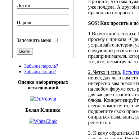
Признать
, что нам
нуж
Логин
уже
полдела
. А
другой
правильно
попросить
.
Пароль
SOS! Как
просить
о
п
1.Возможность
отказа
.
просьбу
с
приказа
«
Сде
Запомнить меня
устраивайте
истерик
,
у
следующий
раз
вы
его 
предпринимателя
,
кото
тот, кто,
несмотря
на
от
Забыли пароль?
Забыли логин?
2.
Четко
и
ясно
.
Есть
та
понял
, для
чего
вам эт
Оценка лабораторных
интересно
вам
помогат
исследований
на
любом
форуме
есть
для вас две
страницы
и
блюда
.
Конкретизируйт
всегда
помните
:
то
, о ч
Белая Клиника
подкрепите
свою
прось
опираться
начальник
,
р
репетитор
.
3. К
кому
обратиться
?
П
услышать
«нет». Чем
б