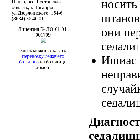
носить
Наш
адрес
:
Ростовская
область
, г.
Таганрог
ул.Дзержинского
, 154-6
штанов
(8634) 36 46 01
они
пе
Лицензия
№
ЛО-61-01-
001709
седал
Здесь можно заказать
перевозку лежачего
Ишиас
больного
из больницы
домой.
неправ
случай
седал
Диагнос
седалищ