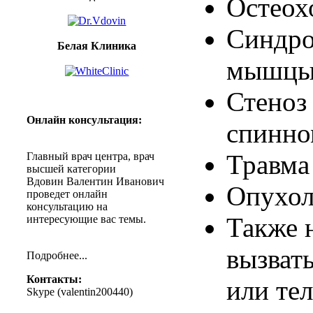
Остеох
Синдр
Белая Клиника
мышц
Стеноз
Онлайн
консультация
:
спинно
Травма
Главный
врач
центра
,
врач
высшей
категории
Вдовин
Валентин
Иванович
Опухол
проведет
онлайн
консультацию
на
Также
интересующие
вас
темы
.
вызват
Подробнее
...
Контакты
:
или
те
Skype (
valentin200440
)