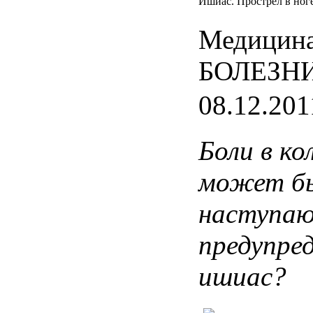
Ишиас. Прострел в ног
Медицина
БОЛЕЗН
08.12.201
Боли
в
ко
может
б
наступа
предупре
ишиас
?