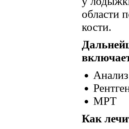
у
лодыжк
области
п
кости
.
Дальней
включае
Анализ
Рентге
МРТ
Как
лечи