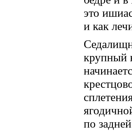
это
ишиа
и как
леч
Седалищ
крупный
начинает
крестцов
сплетени
ягодично
по
задней