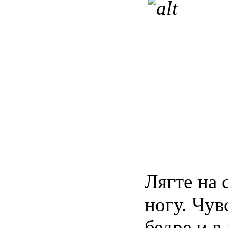
Лягте
на
ногу
.
Чув
бедре
и в