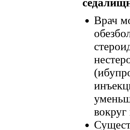
седалищ
Врач
м
обезбо
стерои
нестер
(
ибупр
инъекц
уменьш
вокруг
Сущес