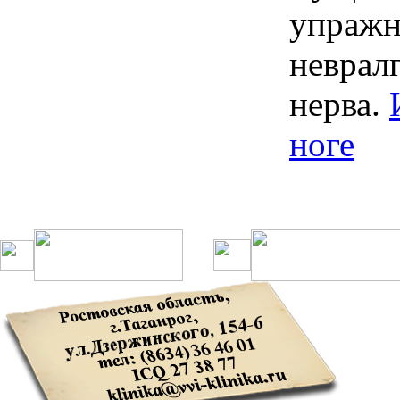
упражн
неврал
нерва
.
ноге