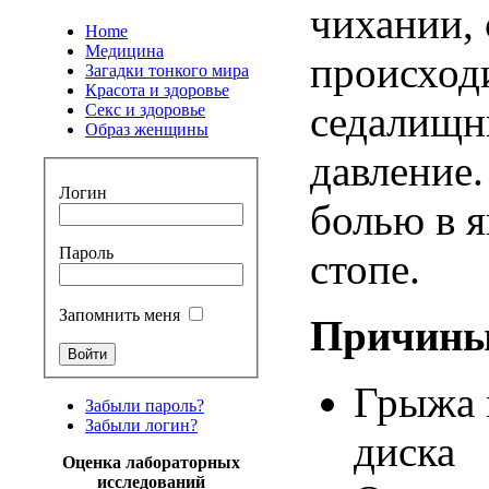
чихании
,
Home
Медицина
происход
Загадки тонкого мира
Красота и здоровье
седалищ
Секс и здоровье
Образ женщины
давление
Логин
болью
в
я
Пароль
стопе
.
Запомнить меня
Причин
Грыжа
Забыли пароль?
Забыли логин?
диска
Оценка лабораторных
исследований