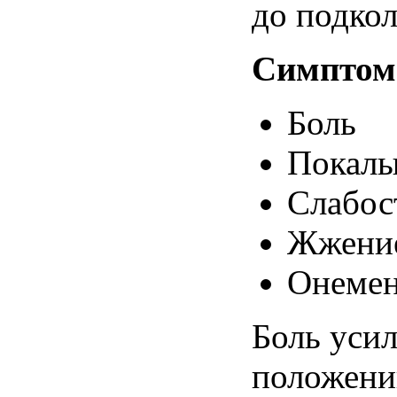
до
подко
Симпто
Боль
Покалы
Слабос
Жжени
Онеме
Боль
уси
положени